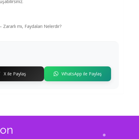
şabilirsiniz.
 Zararlı mı, Faydaları Nelerdir?
X ile Paylaş
WhatsApp ile Paylaş
yon