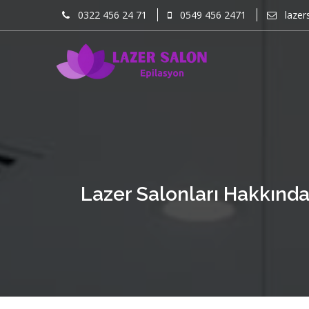
0322 456 24 71
0549 456 2471
lazer
Lazer Salonları Hakkınd