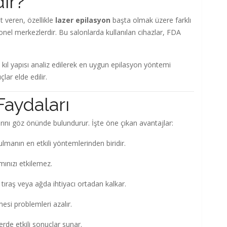
ir?
t veren, özellikle
lazer epilasyon
başta olmak üzere farklı
nel merkezlerdir. Bu salonlarda kullanılan cihazlar, FDA
ve kıl yapısı analiz edilerek en uygun epilasyon yöntemi
lar elde edilir.
Faydaları
larını göz önünde bulundurur. İşte öne çıkan avantajlar:
manın en etkili yöntemlerinden biridir.
mınızı etkilemez.
ıraş veya ağda ihtiyacı ortadan kalkar.
esi problemleri azalır.
erde etkili sonuçlar sunar.