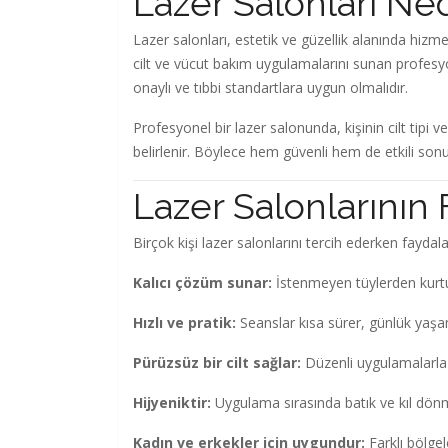
Lazer Salonları Ned
Lazer salonları, estetik ve güzellik alanında hizme
cilt ve vücut bakım uygulamalarını sunan profesyo
onaylı ve tıbbi standartlara uygun olmalıdır.
Profesyonel bir lazer salonunda, kişinin cilt tipi 
belirlenir. Böylece hem güvenli hem de etkili sonuç
Lazer Salonlarının 
Birçok kişi lazer salonlarını tercih ederken fayda
Kalıcı çözüm sunar:
İstenmeyen tüylerden kurtul
Hızlı ve pratik:
Seanslar kısa sürer, günlük yaşa
Pürüzsüz bir cilt sağlar:
Düzenli uygulamalarla t
Hijyeniktir:
Uygulama sırasında batık ve kıl dönm
Kadın ve erkekler için uygundur:
Farklı bölgel